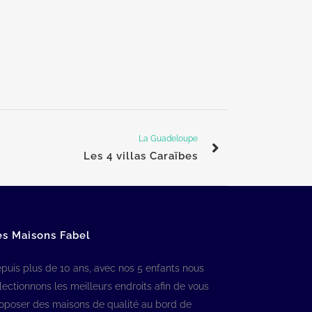
La Guadeloupe
Les 4 villas Caraïbes
es Maisons Fabel
puis plus de 10 ans, avec nos 5 enfants nous
lectionnons les meilleurs endroits afin de vous
oposer des maisons de qualité au bord de