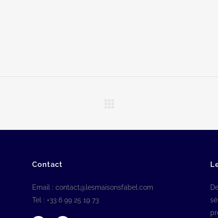
Contact
L
Email :
contact@lesmaisonsfabel.com
De
Tel : +33 6 99 25 19 73
sé
pr